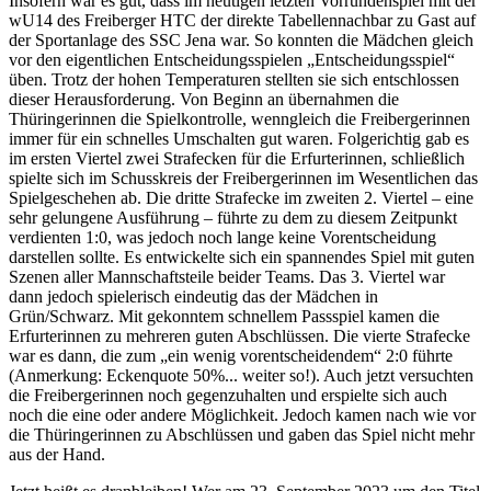
Insofern war es gut, dass im heutigen letzten Vorrundenspiel mit der
wU14 des Freiberger HTC der direkte Tabellennachbar zu Gast auf
der Sportanlage des SSC Jena war. So konnten die Mädchen gleich
vor den eigentlichen Entscheidungsspielen „Entscheidungsspiel“
üben. Trotz der hohen Temperaturen stellten sie sich entschlossen
dieser Herausforderung. Von Beginn an übernahmen die
Thüringerinnen die Spielkontrolle, wenngleich die Freibergerinnen
immer für ein schnelles Umschalten gut waren. Folgerichtig gab es
im ersten Viertel zwei Strafecken für die Erfurterinnen, schließlich
spielte sich im Schusskreis der Freibergerinnen im Wesentlichen das
Spielgeschehen ab. Die dritte Strafecke im zweiten 2. Viertel – eine
sehr gelungene Ausführung – führte zu dem zu diesem Zeitpunkt
verdienten 1:0, was jedoch noch lange keine Vorentscheidung
darstellen sollte. Es entwickelte sich ein spannendes Spiel mit guten
Szenen aller Mannschaftsteile beider Teams. Das 3. Viertel war
dann jedoch spielerisch eindeutig das der Mädchen in
Grün/Schwarz. Mit gekonntem schnellem Passspiel kamen die
Erfurterinnen zu mehreren guten Abschlüssen. Die vierte Strafecke
war es dann, die zum „ein wenig vorentscheidendem“ 2:0 führte
(Anmerkung: Eckenquote 50%... weiter so!). Auch jetzt versuchten
die Freibergerinnen noch gegenzuhalten und erspielte sich auch
noch die eine oder andere Möglichkeit. Jedoch kamen nach wie vor
die Thüringerinnen zu Abschlüssen und gaben das Spiel nicht mehr
aus der Hand.