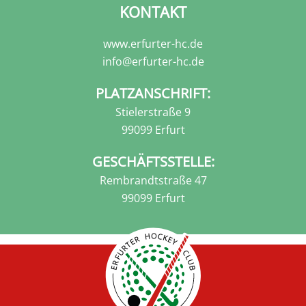
KONTAKT
www.erfurter-hc.de
info@erfurter-hc.de
PLATZANSCHRIFT:
Stielerstraße 9
99099 Erfurt
GESCHÄFTSSTELLE:
Rembrandtstraße 47
99099 Erfurt