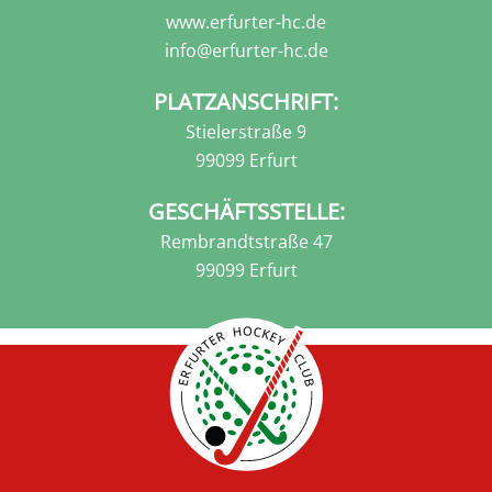
www.erfurter-hc.de
info@erfurter-hc.de
PLATZANSCHRIFT:
Stielerstraße 9
99099 Erfurt
GESCHÄFTSSTELLE:
Rembrandtstraße 47
99099 Erfurt