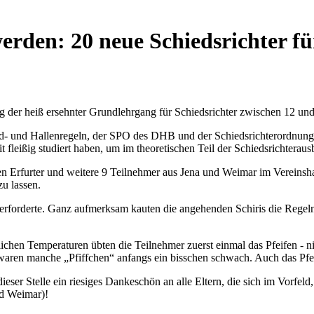
erden: 20 neue Schiedsrichter fü
er heiß ersehnter Grundlehrgang für Schiedsrichter zwischen 12 und 18
d- und Hallenregeln, der SPO des DHB und der Schiedsrichterordnung z
t fleißig studiert haben, um im theoretischen Teil der Schiedsrichterausb
gen Erfurter und weitere 9 Teilnehmer aus Jena und Weimar im Verein
u lassen.
erforderte. Ganz aufmerksam kauten die angehenden Schiris die Regeln 
hen Temperaturen übten die Teilnehmer zuerst einmal das Pfeifen - nic
m waren manche „Pfiffchen“ anfangs ein bisschen schwach. Auch das Pfe
dieser Stelle ein riesiges Dankeschön an alle Eltern, die sich im Vorfe
nd Weimar)!