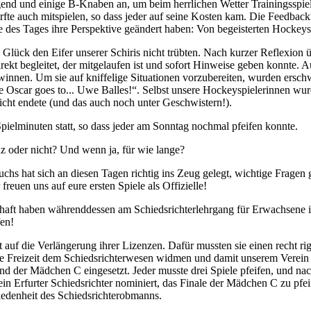
d und einige B-Knaben an, um beim herrlichen Wetter Trainingsspiele 
rfte auch mitspielen, so dass jeder auf seine Kosten kam. Die Feedbac
e des Tages ihre Perspektive geändert haben: Von begeisterten Hockeys
 Glück den Eifer unserer Schiris nicht trübten. Nach kurzer Reflexion
rekt begleitet, der mitgelaufen ist und sofort Hinweise geben konnte.
nnen. Um sie auf kniffelige Situationen vorzubereiten, wurden erschwer
e Oscar goes to... Uwe Balles!“. Selbst unsere Hockeyspielerinnen w
richt endete (und das auch noch unter Geschwistern!).
Spielminuten statt, so dass jeder am Sonntag nochmal pfeifen konnte.
z oder nicht? Und wenn ja, für wie lange?
hat sich an diesen Tagen richtig ins Zeug gelegt, wichtige Fragen geste
freuen uns auf eure ersten Spiele als Offizielle!
schaft haben währenddessen am Schiedsrichterlehrgang für Erwachsene 
fen!
t auf die Verlängerung ihrer Lizenzen. Dafür mussten sie einen recht ri
hre Freizeit dem Schiedsrichterwesen widmen und damit unserem Verein
d der Mädchen C eingesetzt. Jeder musste drei Spiele pfeifen, und na
 Erfurter Schiedsrichter nominiert, das Finale der Mädchen C zu pfeif
riedenheit des Schiedsrichterobmanns.