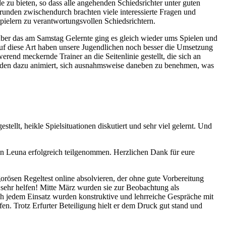
zu bieten, so dass alle angehenden Schiedsrichter unter guten
krunden zwischendurch brachten viele interessierte Fragen und
pielern zu verantwortungsvollen Schiedsrichtern.
 über das am Samstag Gelernte ging es gleich wieder ums Spielen und
 Auf diese Art haben unsere Jugendlichen noch besser die Umsetzung
end meckernde Trainer an die Seitenlinie gestellt, die sich an
urden dazu animiert, sich ausnahmsweise daneben zu benehmen, was
llt, heikle Spielsituationen diskutiert und sehr viel gelernt. Und
in Leuna erfolgreich teilgenommen. Herzlichen Dank für eure
gorösen Regeltest online absolvieren, der ohne gute Vorbereitung
 sehr helfen! Mitte März wurden sie zur Beobachtung als
ch jedem Einsatz wurden konstruktive und lehrreiche Gespräche mit
en. Trotz Erfurter Beteiligung hielt er dem Druck gut stand und