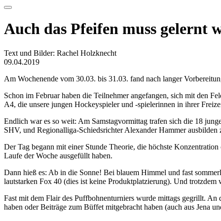
Auch das Pfeifen muss gelernt w
Text und Bilder: Rachel Holzknecht
09.04.2019
Am Wochenende vom 30.03. bis 31.03. fand nach langer Vorbereitung d
Schon im Februar haben die Teilnehmer angefangen, sich mit den Fel
A4, die unsere jungen Hockeyspieler und -spielerinnen in ihrer Freizei
Endlich war es so weit: Am Samstagvormittag trafen sich die 18 jun
SHV, und Regionalliga-Schiedsrichter Alexander Hammer ausbilden z
Der Tag begann mit einer Stunde Theorie, die höchste Konzentration 
Laufe der Woche ausgefüllt haben.
Dann hieß es: Ab in die Sonne! Bei blauem Himmel und fast sommerlic
lautstarken Fox 40 (dies ist keine Produktplatzierung). Und trotzde
Fast mit dem Flair des Puffbohnenturniers wurde mittags gegrillt. An 
haben oder Beiträge zum Büffet mitgebracht haben (auch aus Jena u