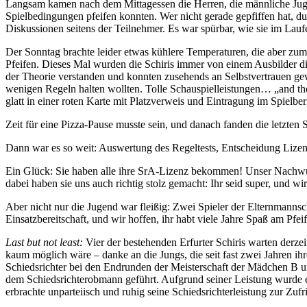
Langsam kamen nach dem Mittagessen die Herren, die männliche Jugen
Spielbedingungen pfeifen konnten. Wer nicht gerade gepfiffen hat, du
Diskussionen seitens der Teilnehmer. Es war spürbar, wie sie im Lauf
Der Sonntag brachte leider etwas kühlere Temperaturen, die aber zum
Pfeifen. Dieses Mal wurden die Schiris immer von einem Ausbilder di
der Theorie verstanden und konnten zusehends an Selbstvertrauen gewi
wenigen Regeln halten wollten. Tolle Schauspielleistungen… „and th
glatt in einer roten Karte mit Platzverweis und Eintragung im Spielbe
Zeit für eine Pizza-Pause musste sein, und danach fanden die letzten 
Dann war es so weit: Auswertung des Regeltests, Entscheidung Lizen
Ein Glück: Sie haben alle ihre SrA-Lizenz bekommen! Unser Nachwuchs 
dabei haben sie uns auch richtig stolz gemacht: Ihr seid super, und wir 
Aber nicht nur die Jugend war fleißig: Zwei Spieler der Elternmann
Einsatzbereitschaft, und wir hoffen, ihr habt viele Jahre Spaß am Pfei
Last but not least:
Vier der bestehenden Erfurter Schiris warten derzei
kaum möglich wäre – danke an die Jungs, die seit fast zwei Jahren i
Schiedsrichter bei den Endrunden der Meisterschaft der Mädchen B un
dem Schiedsrichterobmann geführt. Aufgrund seiner Leistung wurde ein
erbrachte unparteiisch und ruhig seine Schiedsrichterleistung zur Zuf