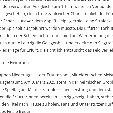
f den verdienten Ausgleich zum 1:1. Im weiteren Verlauf do
pielgeschehen, doch trotz zahlreicher Chancen blieb der Fü
 Schock kurz vor dem Abpfiff: Leipzig erhielt eine Strafecke
der Spielzeit ausgeführt werden musste. Die Erfurter Torhüt
rk, doch der Schiedsrichter entschied auf Wiederholung der
uch nutzte Leipzig die Gelegenheit und erzielte den Siegtref
Niederlage für Erfurt, die sichtlich enttäuscht das Feld verli
für die Heimrunde
appen Niederlage ist der Traum vom „Mitteldeutschen Meis
ausgeträumt. Am 9. März 2025 steht in der heimischen Gropi
e Spieltag an. Mit der kämpferischen Leistung und dem st
en die Erfurterinnen bereits in Leipzig gezeigt haben, stehe
 den Titel nach Hause zu holen. Fans und Unterstützer dürf
es Finale freuen!