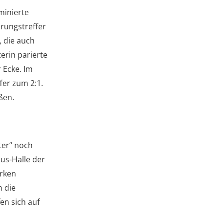
minierte
hrungstreffer
, die auch
erin parierte
 Ecke. Im
fer zum 2:1.
eßen.
ter“ noch
us-Halle der
arken
n die
en sich auf