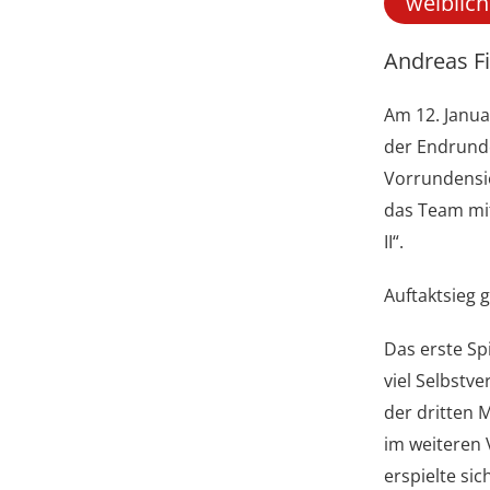
weiblic
Andreas F
Am 12. Janua
der Endrunde
Vorrundensieg
das Team mit
II“.
Auftaktsieg g
Das erste Sp
viel Selbstve
der dritten 
im weiteren 
erspielte si