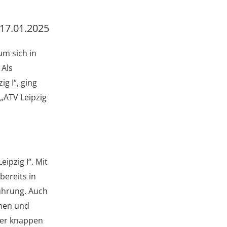
17.01.2025
um sich in
 Als
g I“, ging
„ATV Leipzig
ipzig I“. Mit
bereits in
Führung. Auch
ehen und
 der knappen