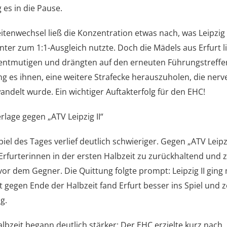
 es in die Pause.
tenwechsel ließ die Konzentration etwas nach, was Leipzig
nter zum 1:1-Ausgleich nutzte. Doch die Mädels aus Erfurt l
entmutigen und drängten auf den erneuten Führungstreffer
ng es ihnen, eine weitere Strafecke herauszuholen, die ner
wandelt wurde. Ein wichtiger Auftakterfolg für den EHC!
rlage gegen „ATV Leipzig II“
iel des Tages verlief deutlich schwieriger. Gegen „ATV Leipzi
 Erfurterinnen in der ersten Halbzeit zu zurückhaltend und 
vor dem Gegner. Die Quittung folgte prompt: Leipzig II ging m
t gegen Ende der Halbzeit fand Erfurt besser ins Spiel und 
g.
albzeit begann deutlich stärker: Der EHC erzielte kurz nach