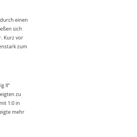
 durch einen
ießen sich
. Kurz vor
venstark zum
g II“
zeigten zu
it 1:0 in
zeigte mehr